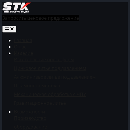
Запросить ценовое предложение
Главная
О нас
Изделие
Изготовление пресс-форм
Цинковое литье под давлением
Алюминиевое литье под давлением
Штамповка металла
Механическая обработка с ЧПУ
Гравитационное литьё
Возможности
Производство
оборудование