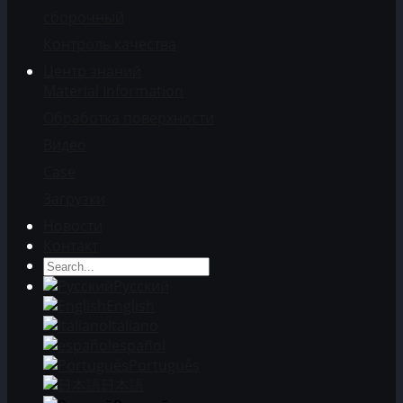
сборочный
Контроль качества
Центр знаний
Material Information
Обработка поверхности
Видео
Case
Загрузки
Новости
Контакт
Русский
English
Italiano
español
Português
日本語