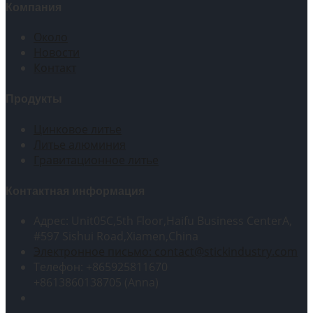
Компания
Около
Новости
Контакт
Продукты
Цинковое литье
Литье алюминия
Гравитационное литье
Контактная информация
Адрес: Unit05C,5th Floor,Haifu Business CenterA,
#597 Sishui Road,Xiamen,China
Электронное письмо: contact@stickindustry.com
Телефон: +865925811670
+8613860138705 (Anna)