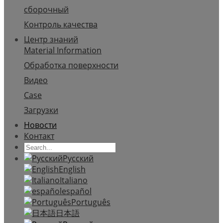
сборочный
Контроль качества
Центр знаний
Material Information
Обработка поверхности
Видео
Case
Загрузки
Новости
Контакт
Русский
English
Italiano
español
Português
日本語