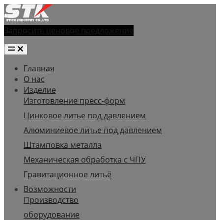
Запросить ценовое предложение
Главная
О нас
Изделие
Изготовление пресс-форм
Цинковое литье под давлением
Алюминиевое литье под давлением
Штамповка металла
Механическая обработка с ЧПУ
Гравитационное литьё
Возможности
Производство
оборудование