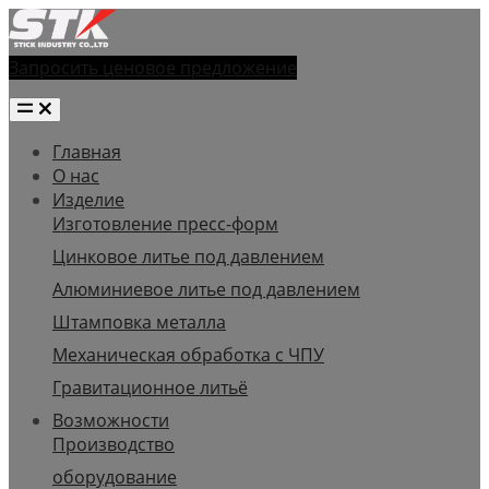
Запросить ценовое предложение
Главная
О нас
Изделие
Изготовление пресс-форм
Цинковое литье под давлением
Алюминиевое литье под давлением
Штамповка металла
Механическая обработка с ЧПУ
Гравитационное литьё
Возможности
Производство
оборудование