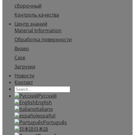
сборочный
Контроль качества
Центр знаний
Material Information
Обработка поверхности
Видео
Case
Загрузки
Новости
Контакт
Русский
English
Italiano
español
Português
日本語