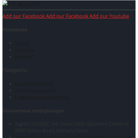
Add our Facebook
Add our Facebook
Add our Youtube
Компания
Около
Новости
Контакт
Продукты
Цинковое литье
Литье алюминия
Гравитационное литье
Контактная информация
Адрес: Unit05C,5th Floor,Haifu Business CenterA,
#597 Sishui Road,Xiamen,China
Электронное письмо: contact@stickindustry.com